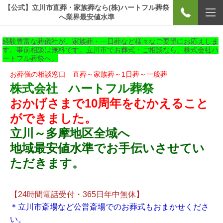
【公式】立川市直葬・家族葬なら(株)ハートフル葬祭
へ業界最安値水準
経験豊富な葬儀社が、家族葬・一日葬など様々なご要望にお応えしま
す。事前相談は無料です。立川市でお葬式・ご相談なら、株式会社ハ
ートフル葬祭へ。
お葬儀の相談窓口 直葬～家族葬～1日葬～一般葬
株式会社
ハートフル葬
祭
おかげさまで10周年をむかえること
ができました。
立川～多摩地区全域へ
地域最安値水準でお手伝いさせてい
ただきます。
【24時間電話受付・365日年中無休】
＊立川市斎場など公営斎場でのお葬式もおまかせくださ
い。