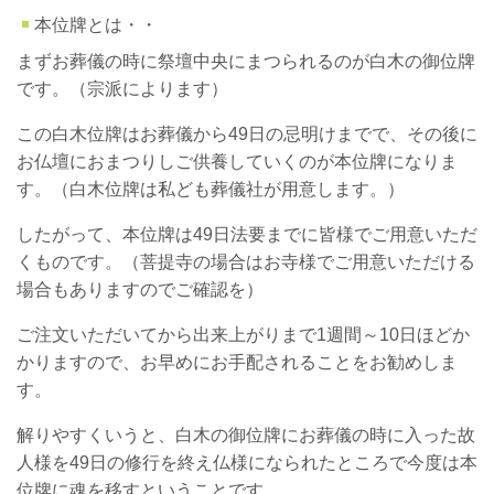
本位牌とは・・
まずお葬儀の時に祭壇中央にまつられるのが白木の御位牌
です。（宗派によります）
この白木位牌はお葬儀から49日の忌明けまでで、その後に
お仏壇におまつりしご供養していくのが本位牌になりま
す。（白木位牌は私ども葬儀社が用意します。）
したがって、本位牌は49日法要までに皆様でご用意いただ
くものです。（菩提寺の場合はお寺様でご用意いただける
場合もありますのでご確認を）
ご注文いただいてから出来上がりまで1週間～10日ほどか
かりますので、お早めにお手配されることをお勧めしま
す。
解りやすくいうと、白木の御位牌にお葬儀の時に入った故
人様を49日の修行を終え仏様になられたところで今度は本
位牌に魂を移すということです。