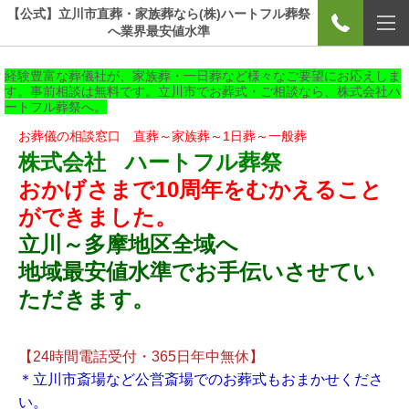
【公式】立川市直葬・家族葬なら(株)ハートフル葬祭
へ業界最安値水準
経験豊富な葬儀社が、家族葬・一日葬など様々なご要望にお応えしま
す。事前相談は無料です。立川市でお葬式・ご相談なら、株式会社ハ
ートフル葬祭へ。
お葬儀の相談窓口 直葬～家族葬～1日葬～一般葬
株式会社
ハートフル葬
祭
おかげさまで10周年をむかえること
ができました。
立川～多摩地区全域へ
地域最安値水準でお手伝いさせてい
ただきます。
【24時間電話受付・365日年中無休】
＊立川市斎場など公営斎場でのお葬式もおまかせくださ
い。