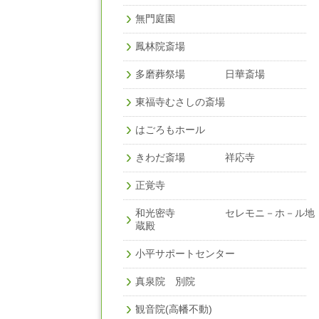
無門庭園
鳳林院斎場
多磨葬祭場 日華斎場
東福寺むさしの斎場
はごろもホール
きわだ斎場 祥応寺
正覚寺
和光密寺 セレモニ－ホ－ル地
蔵殿
小平サポートセンター
真泉院 別院
観音院(高幡不動)