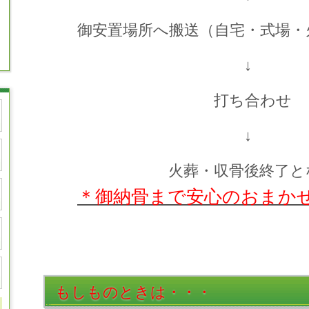
御安置場所へ搬送（自宅・式場・
↓
打ち合わせ
↓
火葬・収骨後終
＊御納骨まで安心の
おまか
もしものときは・・・