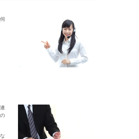
伺
連
の
な