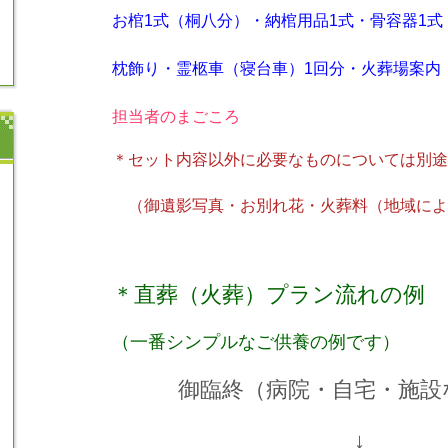
お棺1式（桐八分）・納棺用品1式・骨容器1式
枕飾り・
霊柩車（寝台車）1回分・火葬場案内
担当者のまごころ
＊セット内容以外に必要なものについては別途
（御遺影写真・お別れ花・火葬料（地域によ
＊直葬（火葬）プラン流れの例
（一番シンプルなご供養の例です）
御臨終（病院・自宅・施設
↓