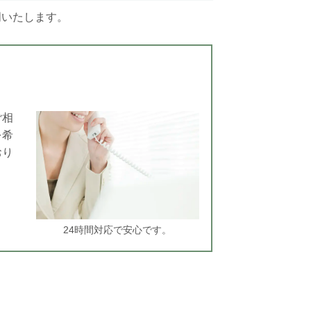
明いたします。
ご相
を希
おり
。
24時間対応で安心です。