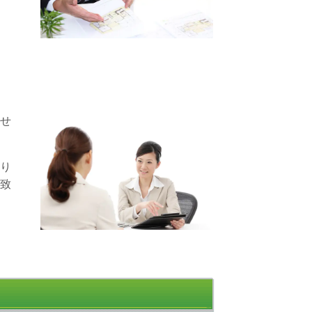
せ
り
致