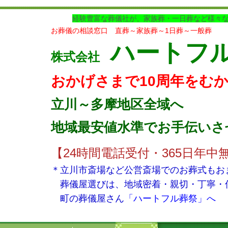
経験豊富な葬儀社が、家族葬・一日葬など様々
お葬儀の相談窓口 直葬～家族葬～1日葬～一般葬
ハートフ
株式会社
おかげさまで10周年をむ
立川～多摩地区全域へ
地域最安値水準でお手伝いさ
【24時間電話受付・365日年中
＊立川市斎場など公営斎場でのお葬式もお
葬儀屋選びは、地域密着・親切・丁寧・
町の葬儀屋さん
「ハートフル葬祭」へ